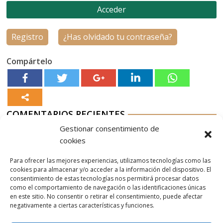
Registro
¿Has olvidado tu contraseña?
Compártelo
COMENTARIOS RECIENTES
Gestionar consentimiento de
Aurelio G-M
en
Nordés Vermouth Rojo
cookies
Aitor
en
Nordés Vermouth Rojo
Para ofrecer las mejores experiencias, utilizamos tecnologías como las
Aurelio G-M
en
Nordés Vermouth Rojo
cookies para almacenar y/o acceder a la información del dispositivo. El
consentimiento de estas tecnologías nos permitirá procesar datos
Aitor
en
Nordés Vermouth Rojo
como el comportamiento de navegación o las identificaciones únicas
en este sitio. No consentir o retirar el consentimiento, puede afectar
Aurelio G-M
en
Nordés Vermouth Rojo
negativamente a ciertas características y funciones.